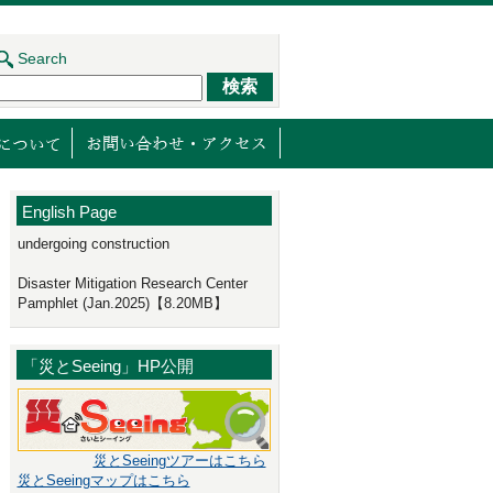
Search
ジェクト
センターの取り組み
減災館について
English Page
undergoing construction
Disaster Mitigation Research Center
Pamphlet (Jan.2025)【8.20MB】
「災とSeeing」HP公開
災とSeeingツアーはこちら
災とSeeingマップはこちら