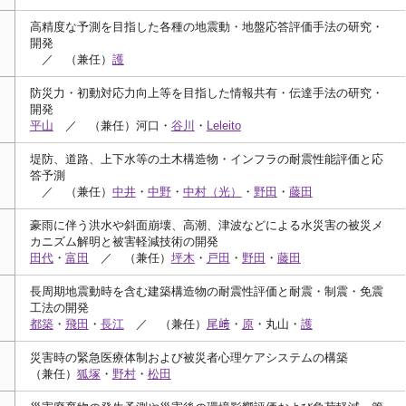
高精度な予測を目指した各種の地震動・地盤応答評価手法の研究・
開発
／ （兼任）
護
防災力・初動対応力向上等を目指した情報共有・伝達手法の研究・
開発
平山
／ （兼任）河口・
谷川
・
Leleito
堤防、道路、上下水等の土木構造物・インフラの耐震性能評価と応
答予測
／ （兼任）
中井
・
中野
・
中村（光）
・
野田
・
藤田
豪雨に伴う洪水や斜面崩壊、高潮、津波などによる水災害の被災メ
カニズム解明と被害軽減技術の開発
田代
・
富田
／ （兼任）
坪木
・
戸田
・
野田
・
藤田
長周期地震動時を含む建築構造物の耐震性評価と耐震・制震・免震
工法の開発
都築
・
飛田
・
長江
／ （兼任）
尾﨑
・
原
・丸山・
護
災害時の緊急医療体制および被災者心理ケアシステムの構築
（兼任）
狐塚
・
野村
・
松田