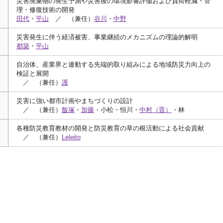
災害廃棄物の発生予測や災害後の環境影響評価および負荷軽減・管
理・修復技術の開発
田代
・
平山
／ （兼任）
谷川
・
中野
災害発生に伴う経済被害、事業継続のメカニズムの理論的解明
都築
・
平山
自治体、産業界と連動する先端的取り組みによる地域防災力向上の
検証と展開
／ （兼任）
護
災害に強い都市計画やまちづくりの設計
／ （兼任）
飯塚
・
加藤
・小松・恒川・
中村（晋）
・林
各種防災教育教材の開発と防災教育の草の根活動による社会貢献
／ （兼任）
Leleito