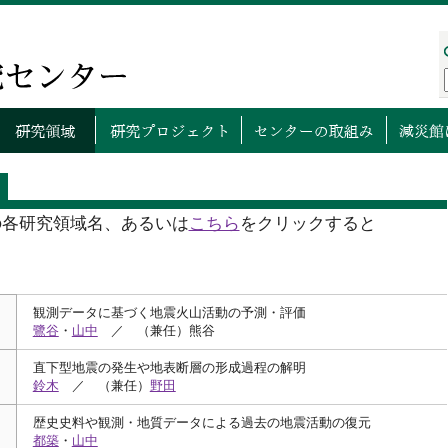
プページ
センターについて
研究領域
研究プロ
の各研究領域名、あるいは
こちら
をクリックすると
観測データに基づく地震火山活動の予測・評価
鷺谷
・
山中
／ （兼任）熊谷
直下型地震の発生や地表断層の形成過程の解明
鈴木
／ （兼任）
野田
歴史史料や観測・地質データによる過去の地震活動の復元
都築
・
山中