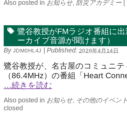
Also posted in
お知らせ
,
防災アカデミー
|
鷺谷教授がFMラジオ番組に
ーカイブ音源が聞けます）
By
|
Published:
JDM0HL4J
2026年4月14日
鷺谷教授が、名古屋のコミュニティFM
（86.4MHz）の番組「Heart Connec
…続きを読む
Also posted in
お知らせ
,
その他のイベン
closed