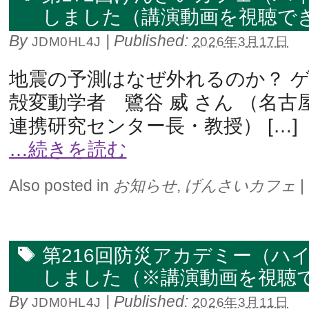
しました（講演動画を視聴で
By
|
Published:
JDM0HL4J
2026年3月17日
地震の予測はなぜ外れるのか？ 
殻変動学者 鷺谷 威 さん （名古
連携研究センター長・教授） […]
…続きを読む
Also posted in
お知らせ
,
げんさいカフェ
|
第216回防災アカデミー（ハ
しました（※講演動画を視聴
By
|
Published:
JDM0HL4J
2026年3月11日