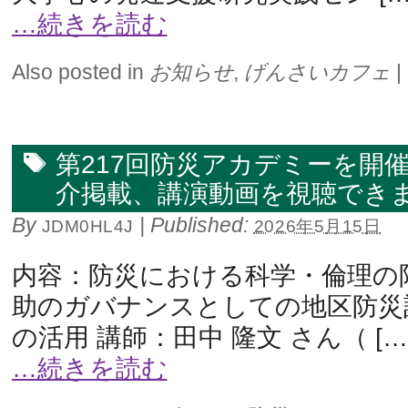
…続きを読む
Also posted in
お知らせ
,
げんさいカフェ
|
第217回防災アカデミーを開
介掲載、講演動画を視聴でき
By
|
Published:
JDM0HL4J
2026年5月15日
内容：防災における科学・倫理の
助のガバナンスとしての地区防災
の活用 講師：田中 隆文 さん（ […
…続きを読む