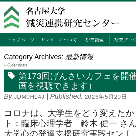
トップページ
センタ
Category Archives:
最新情報
«
Older posts
第173回げんさいカフェを開
画を視聴できます）
By
|
Published:
JDM0HL4J
2026年5月20日
コロナは、大学生をどう変えたか
ト：臨床心理学者 鈴木 健一 さん
大学心の発達支援研究実践セン […