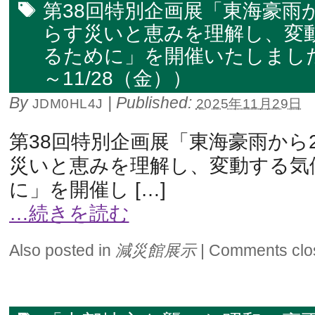
第38回特別企画展「東海豪雨
らす災いと恵みを理解し、変
るために」を開催いたしました
～11/28（金））
By
|
Published:
JDM0HL4J
2025年11月29日
第38回特別企画展「東海豪雨から
災いと恵みを理解し、変動する気
に」を開催し […]
…続きを読む
Also posted in
減災館展示
|
Comments clo