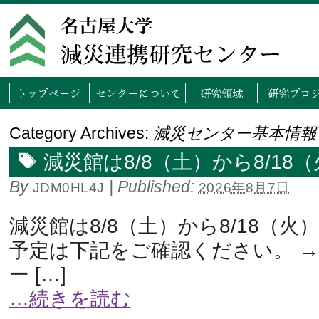
トップページ
センタ
Category Archives:
減災センター基本情報
減災館は8/8（土）から8/1
By
|
Published:
JDM0HL4J
2026年8月7日
減災館は8/8（土）から8/18（火
予定は下記をご確認ください。 
ー […]
…続きを読む