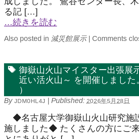
成しました。 鷺谷センター長、
る記 […]
…続きを読む
Also posted in
減災館展示
|
Comments clo
御嶽山火山マイスター出張展
近い活火山～ を開催しました。（2
）
By
|
Published:
JDM0HL4J
2026年5月28日
◆名古屋大学御嶽山火山研究施
施しました◆ たくさんの方にご
とにありがと […]