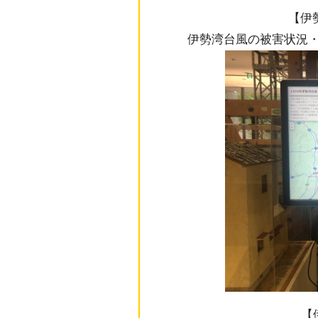
【伊
伊勢湾台風の被害状況
【