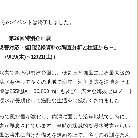
ちらのイベントは終了しました。
第36回特別企画展
～災害対応・復旧記録資料の調査分析と検証から～」
（9/19(木)～12/21(土)）
水害である伊勢湾台風は、低気圧と強風による最大級の
洪水も伴って多くの地域で海岸・河川堤防を決壊させま
255地区、36,800 mにも及び、広大な海抜ゼロメート
浸水が長期化して過酷な生活を余儀なくされました。
って風水害が激化し、内湾に面した沿岸地域では特に、
害が懸念されています。当時の壊滅的な浸水被害からい
風は将来に向けた備えを進める上で、多くの教訓を含ん