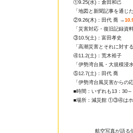
①9.25(水)：倉田和己
「地図と新聞記事を通じ
②9.26(木)：田代 喬 →
10
「災害対応・復旧記録資
③10.5(土)：富田孝史
「高潮災害とそれに対す
④11.2(土)：荒木裕子
「伊勢湾台風・大規模浸
⑤12.7(土)：田代 喬
「伊勢湾台風災害からの
■時間：いずれも13：30～
■場所：減災館 ①③④は
航空写真が語る