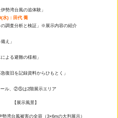
た伊勢湾台風の追体験」
.9(水)：田代 喬
料の調査分析と検証」※展示内容の紹介
る備え」
水による避難の様相」
応急復旧を記録資料からひもとく」
ホール、②⑤は2階展示エリア
【展示風景】
伊勢湾台風被害の全容（3×6mの大判展示）