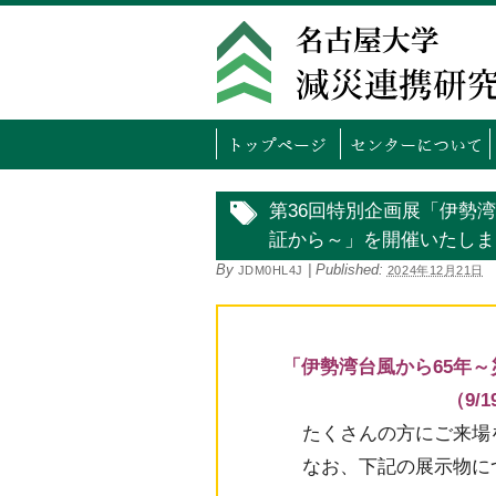
トッ
第36回特別企画展「伊勢
証から～」を開催いたしました（
By
|
Published:
JDM0HL4J
2024年12月21日
「伊勢湾台風から65年
（9/
たくさんの方にご来場
なお、下記の展示物に