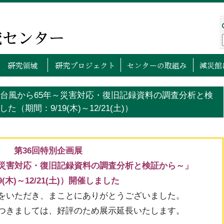
プページ
センターについて
研究領域
研究プロ
湾台風から65年～災害対応・復旧記録資料の調査分析と検
期間：9/19(木)～12/21(土)）
第36回特別企画展
～災害対応・復旧記録資料の調査分析と検証から～」
19(木)～12/21(土)）開催しました
をいただき、まことにありがとうございました。
つきましては、好評のため展示延長いたします。