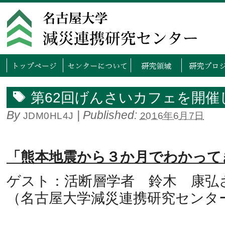
トップページ
センタ
第62回げんさいカフェを開催
By
|
Published:
JDM0HL4J
2016年6月7日
「熊本地震から３か月でわかって
ゲスト：活断層学者 鈴木 康弘
（名古屋大学減災連携研究センタ