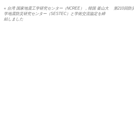
«
台湾 国家地震工学研究センター（NCREE），韓国 釜山大
第210回
学地震防災研究センター（SESTEC）と学術交流協定を締
結しました