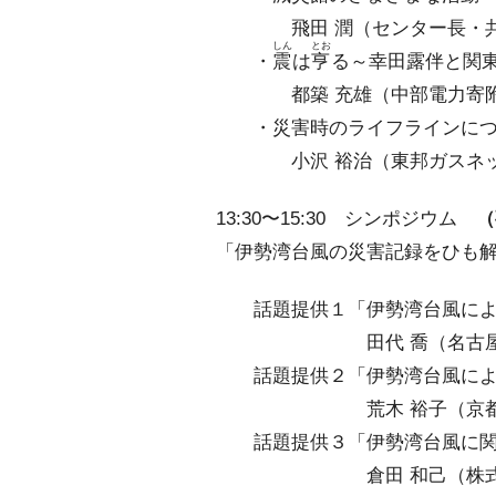
飛田 潤（センター長・共
しん
とお
・
震
は
亨
る～幸田露伴と関
都築 充雄（中部電力寄附
・災害時のライフラインにつ
小沢 裕治（東邦ガスネット
13:30〜15:30 シンポジウム
（
「伊勢湾台風の災害記録をひも
話題提供１「伊勢湾台風によっ
田代 喬（名古屋大学減
話題提供２「伊勢湾台風による
荒木 裕子（京都府立大
話題提供３「伊勢湾台風に関す
倉田 和己（株式会社ファ