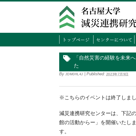
トッ
「自然災害の経験を未来へ
た
By
|
Published:
JDM0HL4J
2023年7月9日
※こちらのイベントは終了しま
減災連携研究センターは、下記
館の活動からー」を開催いたし
す。