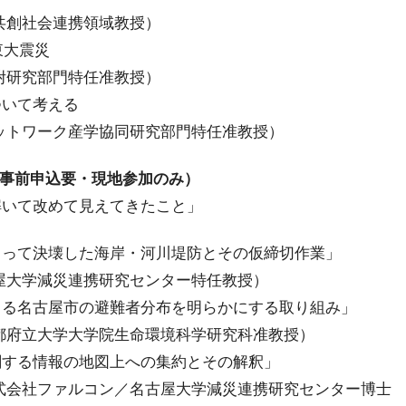
創社会連携領域教授）
東大震災
研究部門特任准教授）
いて考える
ワーク産学協同研究部門特任准教授）
事前申込要・現地参加のみ）
解いて改めて見えてきたこと」
て決壊した海岸・河川堤防とその仮締切作業」
災連携研究センター特任教授）
名古屋市の避難者分布を明らかにする取り組み」
学大学院生命環境科学研究科准教授）
る情報の地図上への集約とその解釈」
ルコン／名古屋大学減災連携研究センター博士