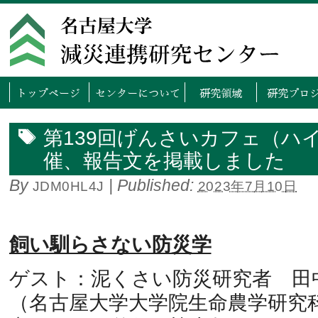
トップページ
センタ
第139回げんさいカフェ（ハ
催、報告文を掲載しました
By
|
Published:
JDM0HL4J
2023年7月10日
飼い馴らさない防災学
ゲスト：泥くさい防災研究者 田中
（名古屋大学大学院生命農学研究