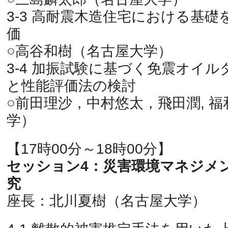
3-3 高耐震木造住宅における基
価
○高谷和樹（名古屋大学）
3-4 加振試験に基づく免震オイ
と性能評価法の検討
○前田理沙，中村悠太，飛田潤, 
学）
【17時00分～18時00分】
セッション4：災害環境マネジメ
究
座長：北川夏樹（名古屋大学）