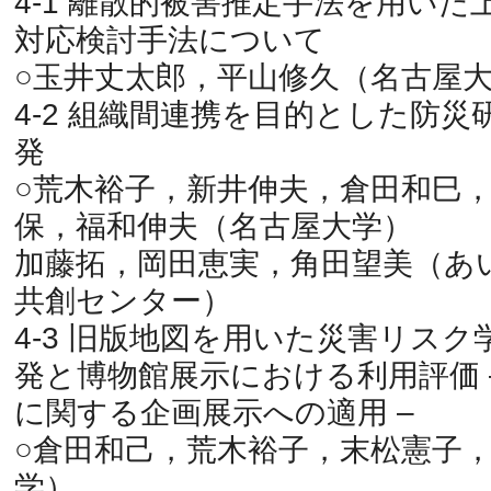
4-1 離散的被害推定手法を用い
対応検討手法について
○玉井丈太郎，平山修久（名古屋
4-2 組織間連携を目的とした防災
発
○荒木裕子，新井伸夫，倉田和巳
保，福和伸夫（名古屋大学）
加藤拓，岡田恵実，角田望美（あ
共創センター）
4-3 旧版地図を用いた災害リス
発と博物館展示における利用評価 –
に関する企画展示への適用 –
○倉田和己，荒木裕子，末松憲子
学）