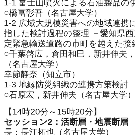
1-1 富士山噴火による石油製品の
○橋冨彰吾（名古屋大学）
1-2 広域大規模災害への地域連
指した検討過程の整理 －愛知県
定緊急輸送道路の市町を越えた接
○千葉啓広，倉田和巳，新井伸夫
（名古屋大学）
幸節静奈（知立市）
1-3 地縁防災組織の連携方策検討
○石原宏，新井伸夫（名古屋大学
【14時20分～15時20分】
セッション2：活断層・地震断層
長：長江拓也（名古屋大学）