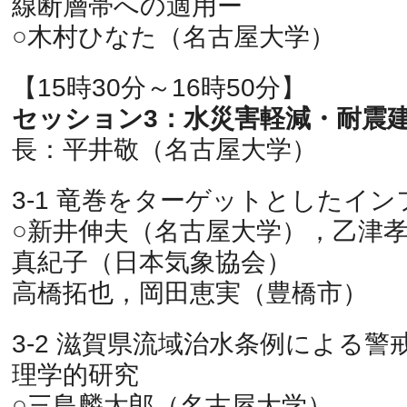
線断層帯への適用ー
○木村ひなた（名古屋大学）
【15時30分～16時50分】
セッション3：水災害軽減・耐震
長：平井敬（名古屋大学）
3-1 竜巻をターゲットとしたイ
○新井伸夫（名古屋大学），乙津
真紀子（日本気象協会）
高橋拓也，岡田恵実（豊橋市）
3-2 滋賀県流域治水条例による
理学的研究
○三島麟太郎（名古屋大学）