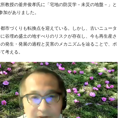
究所教授の釜井俊孝氏に「宅地の防災学－未災の地盤－」と
の参加がありました。
、都市づくりも転換点を迎えている。しかし、古いニュータ
特に谷埋め盛土の地すべりのリスクが存在し、今も再生産さ
クの発生・発展の過程と災害のメカニズムを辿ることで、ポ
いて考える。