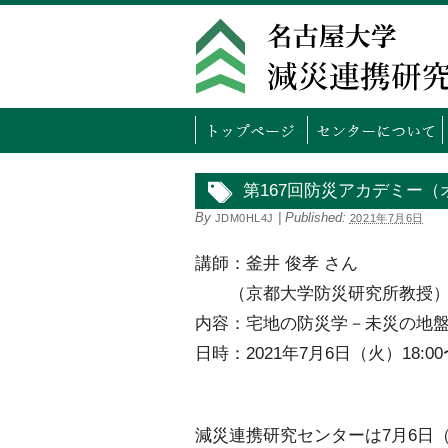
トッ
第167回防災アカデミー
By
|
Published:
JDM0HL4J
2021年7月6日
講師：釜井 俊孝 さん
（京都大学防災研究所教授
内容：宅地の防災学－未災の地
日時：2021年7月6日（火）18:00〜
減災連携研究センターは7月6日