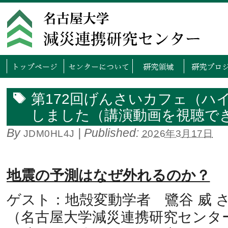
トップページ
センタ
第172回げんさいカフェ（ハ
しました（講演動画を視聴で
By
|
Published:
JDM0HL4J
2026年3月17日
地震の予測はなぜ外れるのか？
ゲスト：地殻変動学者 鷺谷 威 
（名古屋大学減災連携研究センタ