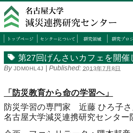
トップページ
センタ
第27回げんさいカフェを開催
By
|
Published:
JDM0HL4J
2013年7月8日
「防災教育から命の学習へ」
防災学習の専門家 近藤 ひろ子さ
名古屋大学減災連携研究センター