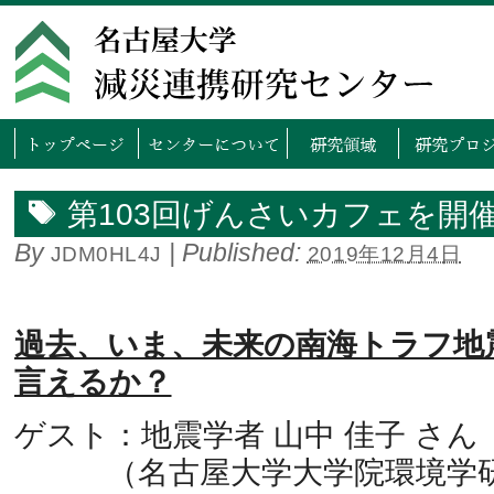
トップページ
センタ
第103回げんさいカフェを開
By
|
Published:
JDM0HL4J
2019年12月4日
過去、いま、未来の南海トラフ地
言えるか？
ゲスト：地震学者 山中 佳子 さん
（名古屋大学大学院環境学研究