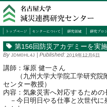
トップページ
センタ
第156回防災アカデミーを実
By
|
Published:
JDM0HL4J
2019年12月6日
講師：塚原 健一さん
（九州大学大学院工学研究院附
センター教授）
内容：気象災害へ対応するための
－今日明日やる仕事と次世代に