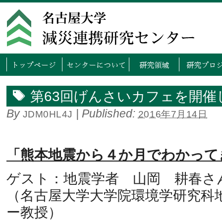
トップページ
センタ
第63回げんさいカフェを開催
By
|
Published:
JDM0HL4J
2016年7月14日
「熊本地震から４か月でわかって
ゲスト：地震学者 山岡 耕春さ
（名古屋大学大学院環境学研究科
ー教授）