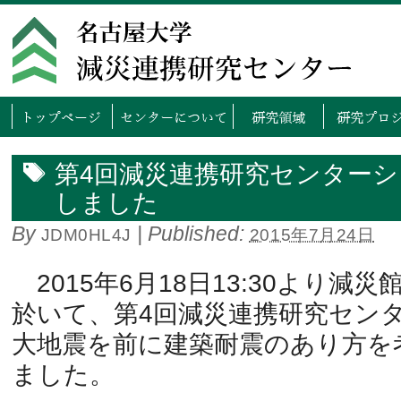
トップページ
センタ
第4回減災連携研究センター
しました
By
|
Published:
JDM0HL4J
2015年7月24日
2015年6月18日13:30より減
於いて、第4回減災連携研究セン
大地震を前に建築耐震のあり方を
ました。