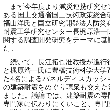
まず今年度より減災連携研究セ
ある国土交通省国土技術政策総合
福山洋氏と国立研究開発法人防災
耐震工学研究センター長梶原浩一
関する調査開発研究をテーマに基
た。
続いて、長江拓也准教授が進行
と梶原浩一氏に豊橋技術科学大学
た4名によるパネルディスカッシ
の建築耐震をめぐり聴衆も交えた
ました。議論では、建築耐震の専
専門家に伝わりにくいこと、専門