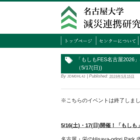
トッ
「もしもFES名古屋202
（5/17(日))
By
|
Published:
JDM0HL4J
2026年5月15日
※こちらのイベントは終了しま
5/16(土)・17(日)開催！「
名古屋・栄のHisaya-odori