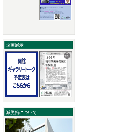
企画展示
減災館について