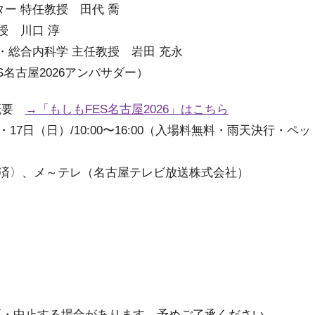
ー 特任教授 田代 喬
授 川⼝ 淳
・総合内科学 主任教授 岩田 充永
S名古屋2026アンバサダー）
催概要
→「もしもFES名古屋2026」はこちら
・17日（日）/10:00〜16:00（入場料無料・雨天決行・ペッ
全労済〉、メ～テレ（名古屋テレビ放送株式会社）
更・中止する場合があります。予めご了承ください。