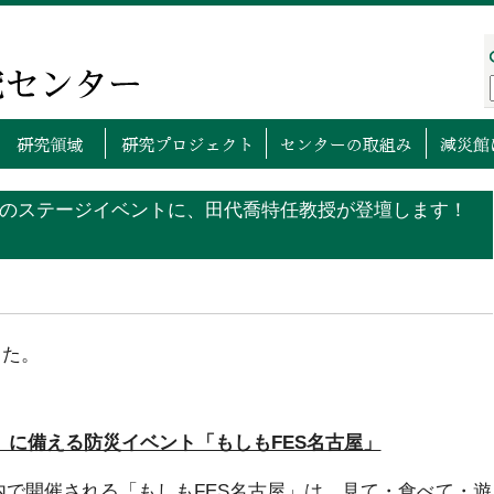
プページ
センターについて
研究領域
研究プロ
6」のステージイベントに、田代喬特任教授が登壇します！
した。
もしも」に備える防災イベント「もしもFES名古屋」
 Park 内で開催される「もしもFES名古屋」は、見て・食べて・遊