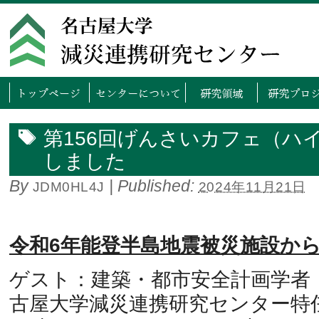
トップページ
センタ
第156回げんさいカフェ（ハ
しました
By
|
Published:
JDM0HL4J
2024年11月21日
令和6年能登半島地震被災施設か
ゲスト：建築・都市安全計画学者 
古屋大学減災連携研究センター特