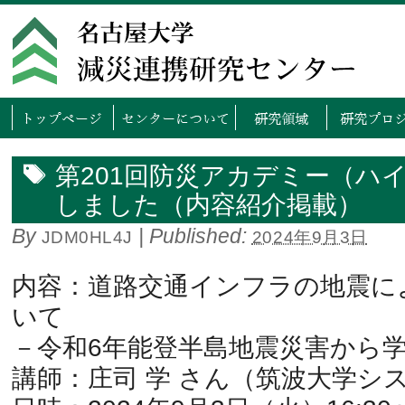
トップページ
センタ
第201回防災アカデミー（ハ
しました（内容紹介掲載）
By
|
Published:
JDM0HL4J
2024年9月3日
内容：道路交通インフラの地震に
いて
－令和6年能登半島地震災害から
講師：庄司 学 さん（筑波大学シ