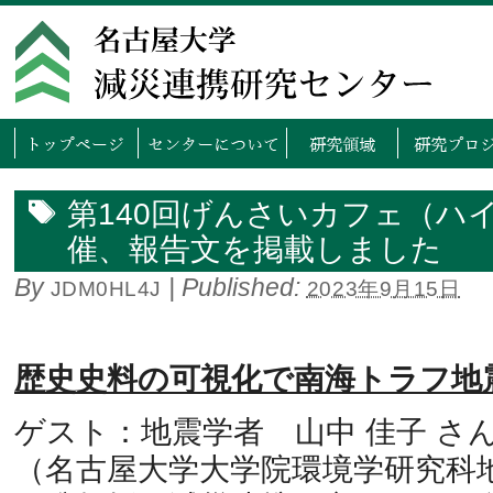
トップページ
センタ
第140回げんさいカフェ（ハ
催、報告文を掲載しました
By
|
Published:
JDM0HL4J
2023年9月15日
歴史史料の可視化で南海トラフ地
ゲスト：地震学者 山中 佳子 さ
（名古屋大学大学院環境学研究科