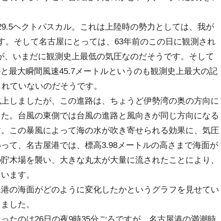
9.5ヘクトパスカル。これは上陸時の勢力としては、我が
す。そして名古屋にとっては、63年前のこの日に観測され
カルが、いまだに観測史上最低の気圧なのだそうです。そして
トルと最大瞬間風速45.7メートルというのも観測史上最大の記
られていないのだそうです。
上しましたが、この進路は、ちょうど伊勢湾の奥の方向に
した。台風の東側では台風の進路と風向きが同じ方向になる
す。この暴風によって海の水が吹き寄せられる効果に、気圧
って、名古屋港では、標高3.98メートルの高さまで海面が
の貯木場を襲い、大きな丸太が大量に流されたことにより、
ています。
港の海面がどのように変化したかというグラフを見せてい
りました。
たのは26日の夜9時35分ごろですが、名古屋港の満潮時