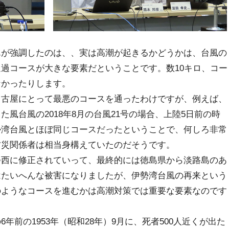
が強調したのは、、実は高潮が起きるかどうかは、台風の
過コースが大きな要素だということです。数10キロ、コー
なかったりします。
古屋にとって最悪のコースを通ったわけですが、例えば、
風台風の2018年8月の台風21号の場合、上陸5日前の時
勢湾台風とほぼ同じコースだったということで、何しろ非常
防災関係者は相当身構えていたのだそうです。
西に修正されていって、最終的には徳島県から淡路島のあ
はたいへんな被害になりましたが、伊勢湾台風の再来という
のようなコースを進むかは高潮対策では重要な要素なのです
前の1953年（昭和28年）9月に、死者500人近くが出た