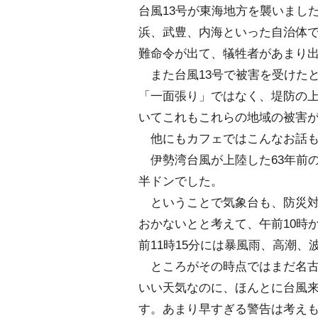
台風13号が東海地方を襲いまし
浜、武豊、内海といった自治体
難命令が出て、犠牲者があまり
また台風13号で被害を受けた
「一面張り」ではなく、堤防の
いてこれもこれらの地域の被害
他にもカフェではこんなお話も
伊勢湾台風が上陸した63年前の
半ドンでした。
ということで気象台も、防災対
おかないとと考えて、午前10時
前11時15分には暴風雨、高潮、
ところがその時点ではまだ名古
いい天気なのに、ほんとに台風
す。あまり早すぎる警告は考え