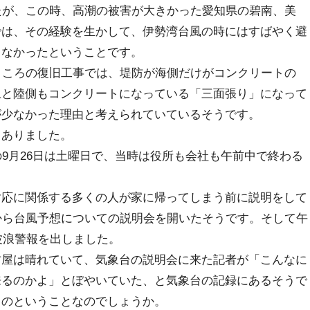
たが、この時、高潮の被害が大きかった愛知県の碧南、美
では、その経験を生かして、伊勢湾台風の時にはすばやく避
出なかったということです。
ところの復旧工事では、堤防が海側だけがコンクリートの
上と陸側もコンクリートになっている「三面張り」になって
が少なかった理由と考えられていているそうです。
ありました。
9月26日は土曜日で、当時は役所も会社も午前中で終わる
応に関係する多くの人が家に帰ってしまう前に説明をして
から台風予想についての説明会を開いたそうです。そして午
波浪警報を出しました。
屋は晴れていて、気象台の説明会に来た記者が「こんなに
来るのかよ」とぼやいていた、と気象台の記録にあるそうで
ものということなのでしょうか。