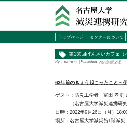
トッ
第130回げんさいカフェ
By
|
Published:
JDM0HL4J
2022年9月26日
63年前のきょう起こったこと～
ゲスト：防災工学者 富田 孝史 
（名古屋大学減災連携研究
日時：2022年9月26日（月）18:0
場所：名古屋大学減災館1階減災