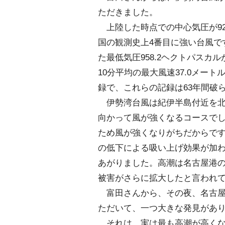
ただきました。
上陸した時点での中心気圧が92
国の観測史上4番目に強い台風で
た最低気圧958.2ヘクトパス
10分平均の最大風速37.0メー
録で、これらの記録は63年間破
伊勢湾台風は紀伊半島付近を北
向かって風が強くなるコースで
ため風が強くなりがちだからで
の低下による吸い上げ効果が加わ
あがりました。高潮は名古屋港
被害がさらに拡大したと言われ
富田さんから、その夜、名古屋
ただいて、一つ大きな発見があ
それは、実は最も高潮が高くなっ