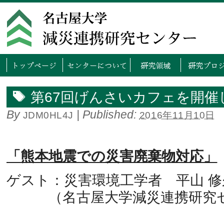
トップページ
センタ
第67回げんさいカフェを開催
By
|
Published:
JDM0HL4J
2016年11月10日
「熊本地震での災害廃棄物対応」
ゲスト：災害環境工学者 平山 修
（名古屋大学減災連携研究セ