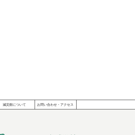
減災館について
お問い合わせ・アクセス
減災館
名古屋大学