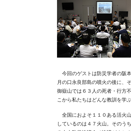
今回のゲストは防災学者の阪本
月の口永良部島の噴火の後に、
御嶽山では６３人の死者・行方
こから私たちはどんな教訓を学
全国におよそ１１０ある活火山
しているのは４７火山。そのう