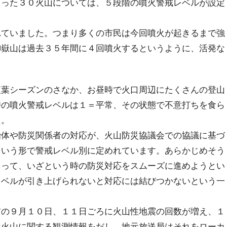
まった３０火山については、５段階の噴火警戒レベルが設定
れていました。つまり多くの市民は今回噴火が起きるまで強
御嶽山は過去３５年間に４回噴火するというように、活発な
葉シーズンのさなか、お昼時で火口周辺にたくさんの登山
時の噴火警戒レベルは１＝平常、その状態で不意打ちを食ら
た。
治体や防災関係者の対応が、火山防災協議会での協議に基づ
という形で警戒レベル別に定めれています。あらかじめそう
よって、いざという時の防災対応をスムーズに進めようとい
レベルが引き上げられないと対応には結びつかないという一
前の９月１０日、１１日ごろに火山性地震の回数が増え、１
は火山に関する観測情報をだし、地元放送局はそれをローカ