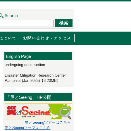
Search
ジェクト
センターの取り組み
減災館について
English Page
undergoing construction
Disaster Mitigation Research Center
Pamphlet (Jan.2025)【8.20MB】
「災とSeeing」HP公開
災とSeeingツアーはこちら
災とSeeingマップはこちら