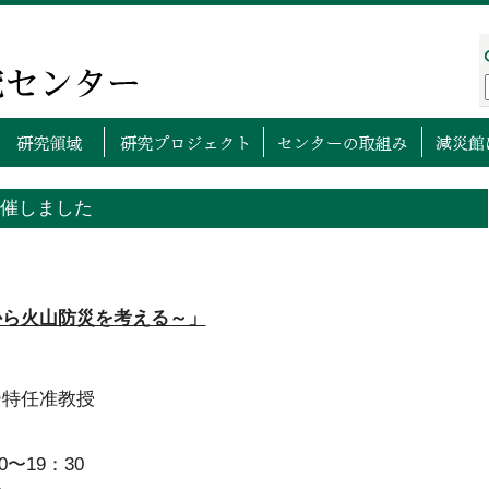
プページ
センターについて
研究領域
研究プロ
開催しました
から火山防災を考える～」
ー特任准教授
0〜19：30