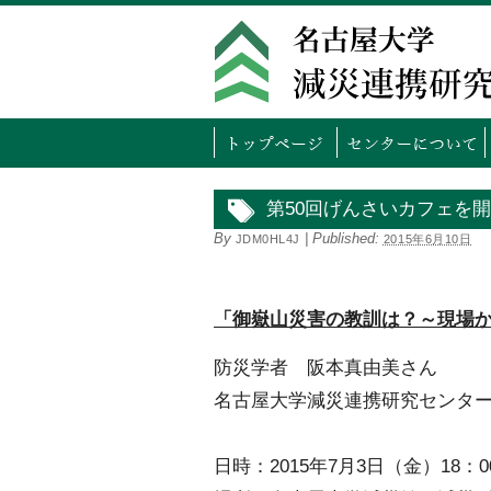
トッ
第50回げんさいカフェを
By
|
Published:
JDM0HL4J
2015年6月10日
「御嶽山災害の教訓は？～現場
防災学者 阪本真由美さん
名古屋大学減災連携研究センタ
日時：2015年7月3日（金）18：0