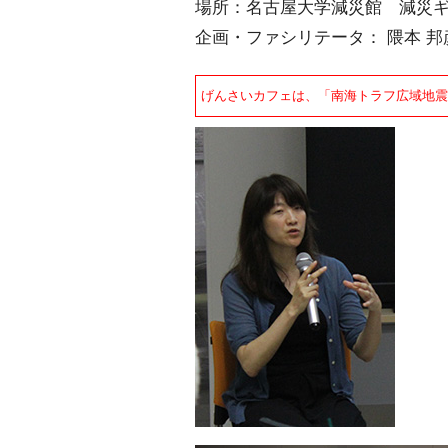
場所：名古屋大学減災館 減災
企画・ファシリテータ： 隈本 
げんさいカフェは、「南海トラフ広域地震