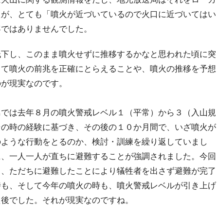
たが、とても「噴火が近づいているので火口に近づいてはい
容ではありませんでした。
下し、このまま噴火せずに推移するかなと思われた頃に突
って噴火の前兆を正確にとらえることや、噴火の推移を予想
のが現実なのです。
では去年８月の噴火警戒レベル１（平常）から３（入山規
その時の経験に基づき、その後の１０か月間で、いざ噴火が
のような行動をとるのか、検討・訓練を繰り返していまし
に、一人一人が直ちに避難することが強調されました。今回
て、ただちに避難したことにより犠牲者を出さず避難が完了
時も、そして今年の噴火の時も、噴火警戒レベルが引き上げ
た後でした。それが現実なのですね。