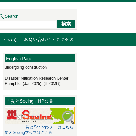
Search
ジェクト
センターの取り組み
減災館について
English Page
undergoing construction
Disaster Mitigation Research Center
Pamphlet (Jan.2025)【8.20MB】
「災とSeeing」HP公開
災とSeeingツアーはこちら
災とSeeingマップはこちら