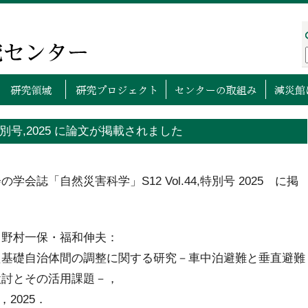
プページ
センターについて
研究領域
研究プロ
特別号,2025 に論文が掲載されました
誌「自然災害科学」S12 Vol.44,特別号 2025 に掲
・野村一保・福和伸夫：
た基礎自治体間の調整に関する研究－車中泊避難と垂直避難
検討とその活用課題－，
，2025．