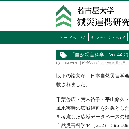
トッ
「自然災害科学」Vol.44,
By
|
Published:
JDM0HL4J
2025年10月22日
以下の論文が，日本自然災害学会の学会
載されました。
千葉啓広・荒木裕子・平山修久
風水害時の広域避難を対象とし
を考慮した広域データベースの
自然災害科学44（S12）：95-109