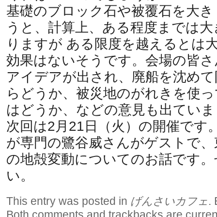
基礎のブロック石や被覆石を大き
うと、計算上、ある程度までは大
りますが ある限度を越えるとは
効果はないそうです。会場の皆さ
アイデアが出され、廃船を沈めて
らどうか、被災地のがれきを使っ
はどうか、などの意見も出ていま
次回は2月21日（火）の開催です
が専門の鷺谷威さんがゲストで、
の地殻変動についてのお話です。
い。
This entry was posted in
げんさいカフェ
.
Both comments and trackbacks are current