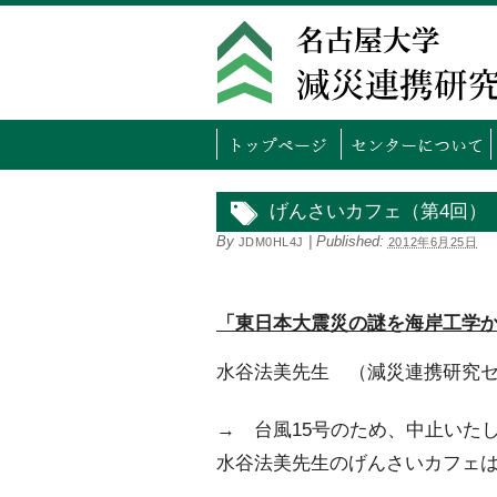
トッ
げんさいカフェ（第4回）
By
|
Published:
JDM0HL4J
2012年6月25日
「東日本大震災の謎を海岸工学
水谷法美先生 （減災連携研究セ
→ 台風15号のため、中止いた
水谷法美先生のげんさいカフェは、