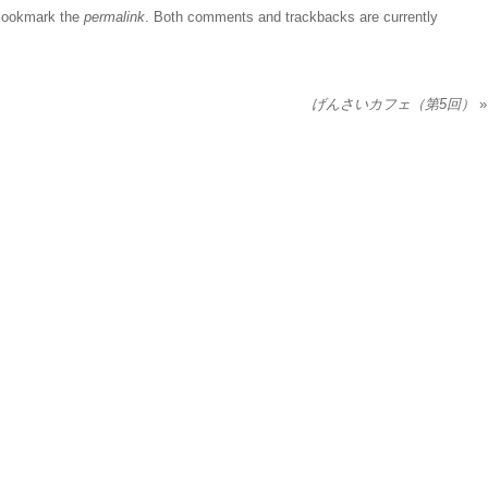
Bookmark the
permalink
. Both comments and trackbacks are currently
げんさいカフェ（第5回）
»