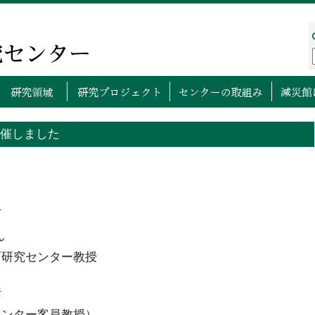
プページ
センターについて
研究領域
研究プロ
開催しました
」
ん
育研究センター教授
彦
ンター客員教授）