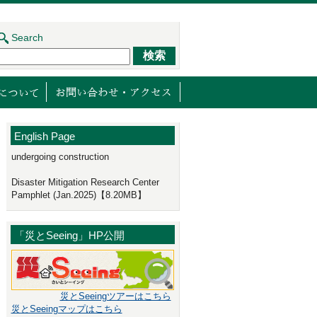
Search
ジェクト
センターの取り組み
減災館について
English Page
undergoing construction
Disaster Mitigation Research Center
Pamphlet (Jan.2025)【8.20MB】
「災とSeeing」HP公開
災とSeeingツアーはこちら
災とSeeingマップはこちら