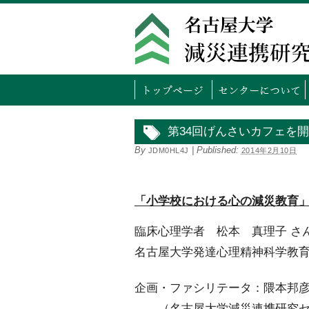
トッ
第34回げんさいカフェを
By
|
Published:
JDM0HL4J
2014年2月10日
「小学校における心の減災教育
臨床心理学者 松本 真理子 さ
名古屋大学発達心理精神科学教
企画・ファシリテータ：隈本邦
（名古屋大学減災連携研究セ