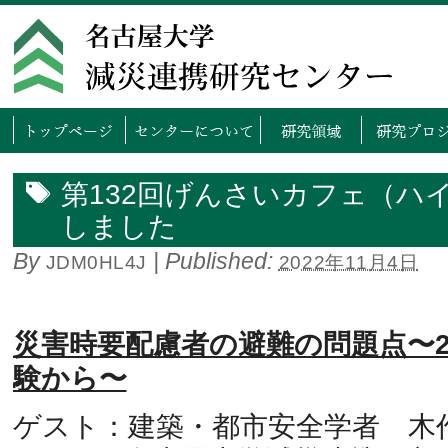
トップページ
センタ
第132回げんさいカフェ（ハ
しました
By
|
Published:
JDM0HL4J
2022年11月4日
災害時要配慮者の避難の問題点〜2
験から〜
ゲスト：建築・都市安全学者 木作