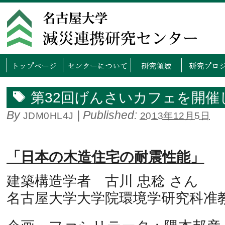
トップページ
センタ
第32回げんさいカフェを開催
By
|
Published:
JDM0HL4J
2013年12月5日
「日本の木造住宅の耐震性能」
建築構造学者 古川 忠稔 さん
名古屋大学大学院環境学研究科准