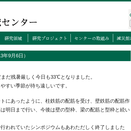
プページ
センターについて
研究領域
研究プロ
13年9月6日）
だまだ残暑厳しく今日も33℃となりました。
しやすい季節が待ち遠しいです。
ートにあったように、柱鉄筋の配筋を受け、壁鉄筋の配筋作
筋は明日まで行い、今後は壁の型枠、梁の配筋と型枠と続い
で行われていたシンポジウムもあわただしく終了しました