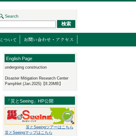
Search
ジェクト
センターの取り組み
減災館について
English Page
undergoing construction
Disaster Mitigation Research Center
Pamphlet (Jan.2025)【8.20MB】
「災とSeeing」HP公開
災とSeeingツアーはこちら
災とSeeingマップはこちら