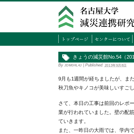
トッ
きょうの減災館No.54（20
By
|
Published:
JDM0HL4J
2013年9月8日
9月も1週間が経ちましたが、ま
秋刀魚やキノコが美味しいすご
さて、本日の工事は前回のレポ
業が行われていました。壁の配
ていきます。
また、一昨日の大雨では、学内