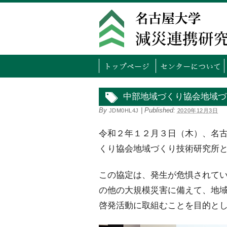
トッ
中部地域づくり協会地域づ
By
|
Published:
JDM0HL4J
2020年12月3日
令和２年１２月３日（木）、名
くり協会地域づくり技術研究所
この協定は、発生が危惧されて
の他の大規模災害に備えて、地
啓発活動に取組むことを目的と