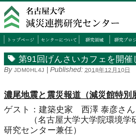
トップページ
センタ
第91回げんさいカフェを開催
By
|
Published:
JDM0HL4J
2018年12月10日
濃尾地震と震災報道（減災館特別
ゲスト：建築史家 西澤 泰彦さん
（名古屋大学大学院環境学研
研究センター兼任）