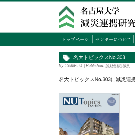
トッ
名大トピックスNo.303
By
|
Published:
JDM0HL4J
2018年8月20日
名大トピックスNo.303に減災