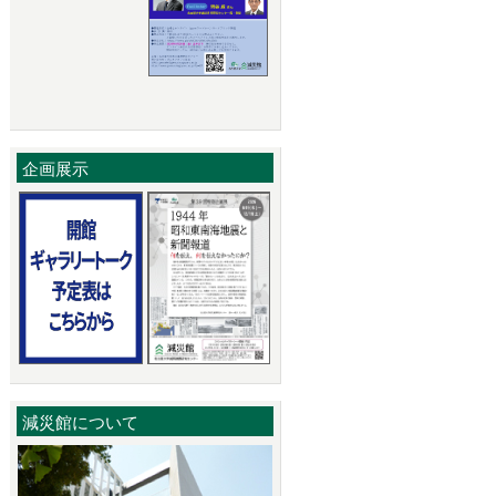
企画展示
減災館について