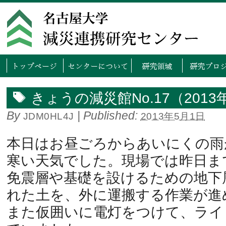
トップページ
センタ
きょうの減災館No.17（2013
By
|
Published:
JDM0HL4J
2013年5月1日
本日はお昼ごろからあいにくの雨
寒い天気でした。現場では昨日ま
免震層や基礎を設けるための地下
れた土を、外に運搬する作業が進
また仮囲いに電灯をつけて、ライ