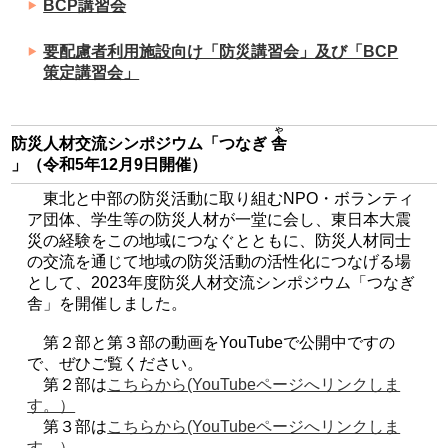
BCP講習会
要配慮者利用施設向け「防災講習会」及び「BCP
策定講習会」
や
防災人材交流シンポジウム「つなぎ
舎
」（令和5年12月9日開催）
東北と中部の防災活動に取り組むNPO・ボランティ
ア団体、学生等の防災人材が一堂に会し、東日本大震
災の経験をこの地域につなぐとともに、防災人材同士
の交流を通じて地域の防災活動の活性化につなげる場
として、2023年度防災人材交流シンポジウム「つなぎ
舎」を開催しました。
第２部と第３部の動画をYouTubeで公開中ですの
で、ぜひご覧ください。
第２部は
こちらから(YouTubeページへリンクしま
す。）
第３部は
こちらから(YouTubeページへリンクしま
す。）