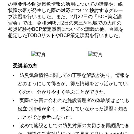
の重要性や防災気象情報の活用についての講義や、線
状降水帯が発生した際の対応について検討するグルー
プ演習を行いました。また、2月22日の「BCP策定講
習会」では、令和5年6月2日の東三河地域での大雨の
被災経験やBCP策定事例についての講義の他、台風を
想定したTODOリストやBCP策定演習を行いました。
Copyright (C) 2017 AICHI/NAGOYA RESILIENCE CO-
CREATION CENTER. All Rights Reserved.
受講者の声
防災気象情報に関しての丁寧な解説があり、情報を
どのようにして得るか、得た情報をどう活かしてい
くのか、分かりやすく学ぶことができた。
実際に被害に合われた施設管理者の体験談はとても
役立つ情報が多く、想定していなかった課題も知る
ことができ参考になった。
改めて施設としての防災対策の大切さを再認識でき
た。施設の災害対応について見直す良いきっかけに